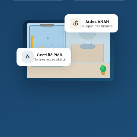
Aides ANAH
💰
Jusqu'à 70% financé
Certifié PMR
♿
Normes accessibilité